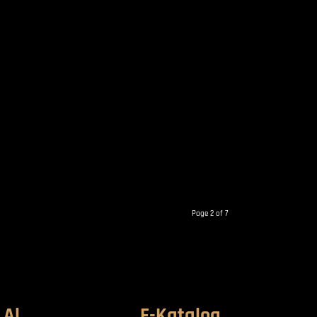
Page 2 of 7
 Al
E-Katalog