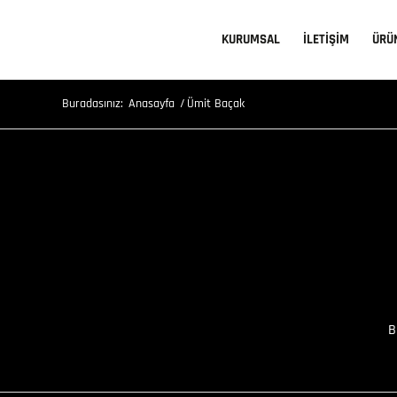
KURUMSAL
İLETİŞİM
ÜRÜ
Buradasınız:
Anasayfa
/
Ümit Baçak
B