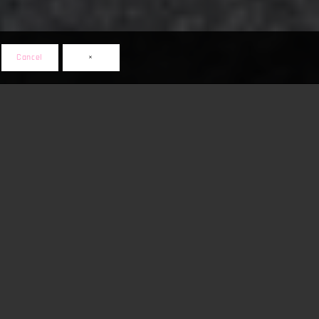
Cancel
×
 Al
E-Katalog