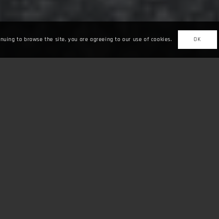
inuing to browse the site, you are agreeing to our use of cookies.
OK
Teklif Al!
Randevu