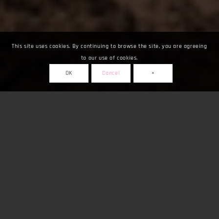
This site uses cookies. By continuing to browse the site, you are agreeing
to our use of cookies.
OK
Cancel
×
Fuarlar