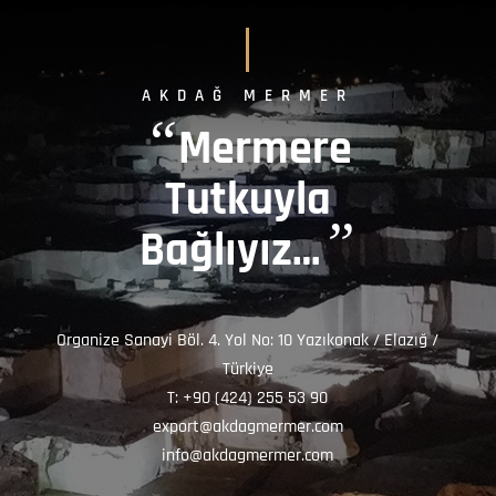
AKDAĞ MERMER
“
Mermere
Tutkuyla
”
Bağlıyız…
Organize Sanayi Böl. 4. Yol No: 10 Yazıkonak / Elazığ /
Türkiye
T: +90 (424) 255 53 90
export@akdagmermer.com
info@akdagmermer.com