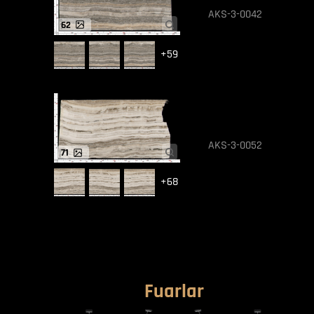
AKS-3-0042
62
+59
AKS-3-0052
71
+68
Fuarlar