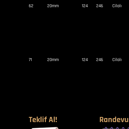
62
20mm
124
246
Cilalı
71
20mm
124
246
Cilalı
Teklif Al!
Randevu