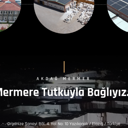
AKDAĞ MERMER
ermere Tutkuyla Bağlıyı
Organize Sanayi Böl. 4. Yol No: 10 Yazıkonak / Elazığ / Türkiye