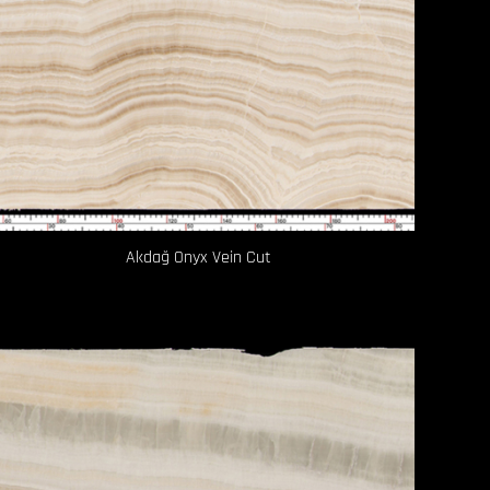
Akdağ Onyx Vein Cut