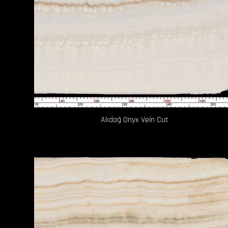
Akdağ Onyx Vein Cut