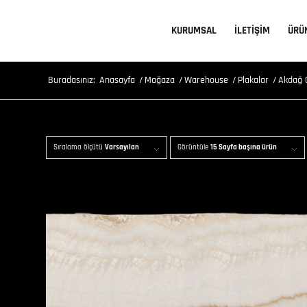
KURUMSAL
İLETİŞİM
ÜRÜ
Buradasınız:
Anasayfa
/
Mağaza
/
Warehouse
/
Plakalar
/
Akdağ O
Sıralama ölçütü
Varsayılan
Görüntüle
15 Sayfa başına ürün