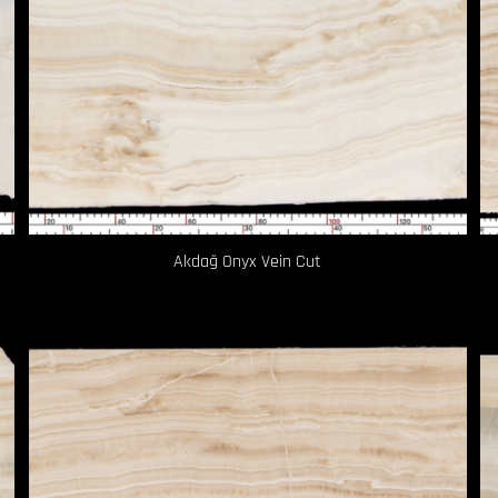
Akdağ Onyx Vein Cut