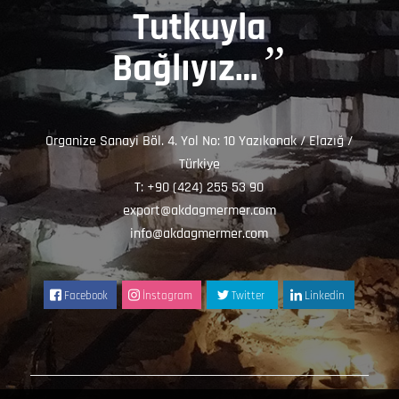
Tutkuyla
”
Bağlıyız…
Organize Sanayi Böl. 4. Yol No: 10 Yazıkonak / Elazığ /
Türkiye
T: +90 (424) 255 53 90
export@akdagmermer.com
info@akdagmermer.com
Facebook
İnstagram
Twitter
Linkedin