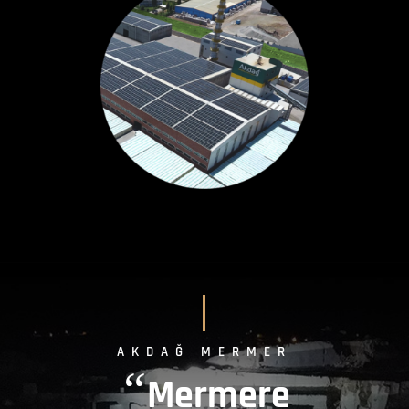
AKDAĞ MERMER
“
Mermere