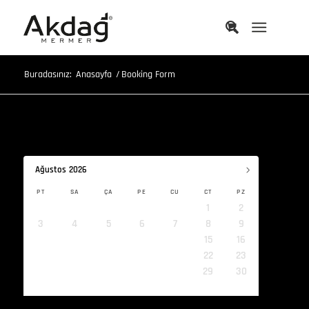
Buradasınız:
Anasayfa
/
Booking Form
›
Ağustos
2026
PT
SA
ÇA
PE
CU
CT
PZ
1
2
3
4
5
6
7
8
9
10
11
12
13
14
15
16
17
18
19
20
21
22
23
24
25
26
27
28
29
30
31