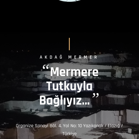
AKDAĞ MERMER
“
Mermere
Tutkuyla
”
Bağlıyız…
Organize Sanayi Böl. 4. Yol No: 10 Yazıkonak / Elazığ /
Türkiye