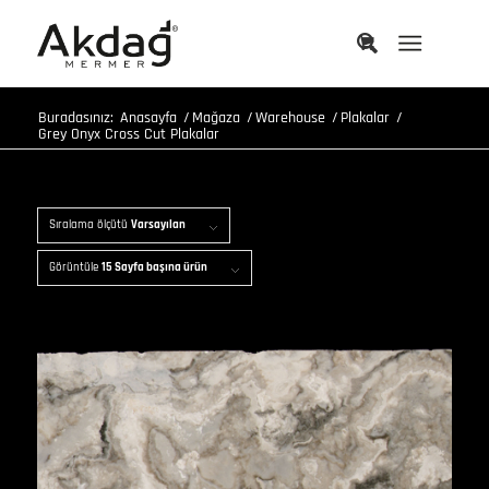
Buradasınız:
Anasayfa
/
Mağaza
/
Warehouse
/
Plakalar
/
Grey Onyx Cross Cut Plakalar
Sıralama ölçütü
Varsayılan
Görüntüle
15 Sayfa başına ürün