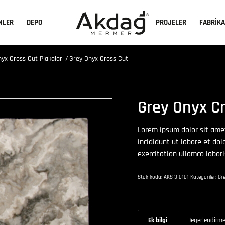
NLER
DEPO
PROJELER
FABRİK
yx Cross Cut Plakalar
/
Grey Onyx Cross Cut
Grey Onyx C
Lorem ipsum dolor sit amet
incididunt ut labore et do
exercitation ullamco labor
Stok kodu:
AKS-3-0101
Kategoriler:
Gr
Ek bilgi
Değerlendirmel