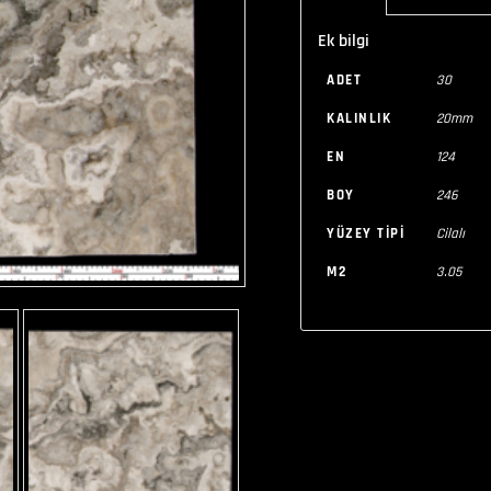
Ek bilgi
ADET
30
KALINLIK
20mm
EN
124
BOY
246
YÜZEY TIPI
Cilalı
M2
3.05