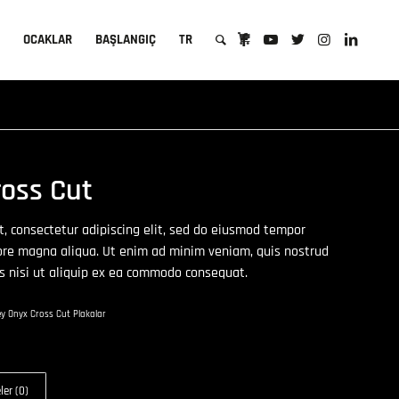
A
OCAKLAR
BAŞLANGIÇ
TR
ross Cut
, consectetur adipiscing elit, sed do eiusmod tempor
lore magna aliqua. Ut enim ad minim veniam, quis nostrud
is nisi ut aliquip ex ea commodo consequat.
ey Onyx Cross Cut Plakalar
er (0)