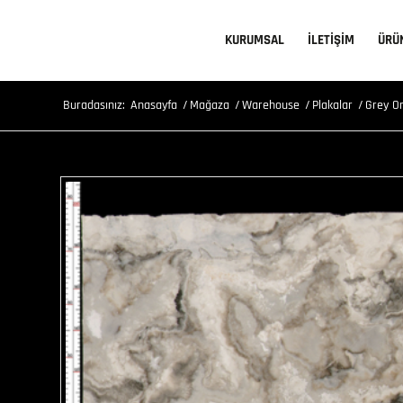
KURUMSAL
İLETİŞİM
ÜRÜ
Buradasınız:
Anasayfa
/
Mağaza
/
Warehouse
/
Plakalar
/
Grey On