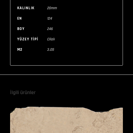
KALINLIK
20mm
EN
124
BOY
246
YÜZEY TIPI
Cilalı
M2
3.05
İlgili ürünler