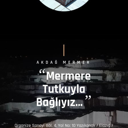
AKDAĞ MERMER
“
Mermere
Tutkuyla
”
Bağlıyız…
Organize Sanayi Böl. 4. Yol No: 10 Yazıkonak / Elazığ /